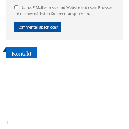
Name, E-Mail-Adresse und Website in diesem Browser
für meinen nächsten Kommentar speichern.
Kontakt
Sie möchten umziehen oder einen Transport organisieren, haben aber
noch keinen vertrauensvollen Partner gefunden?
Sprechen Sie uns an, wir vereinbaren gerne einen Beratungstermin!
TRANSPORTSERVICE ADAM GMBH
Adresse:
Hauptstraße 11,
85737 Ismaning