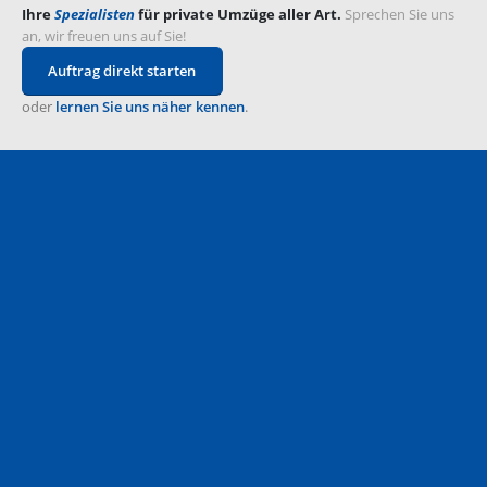
Ihre
Spezialisten
für private Umzüge aller Art.
Sprechen Sie uns
an, wir freuen uns auf Sie!
Auftrag direkt starten
oder
lernen Sie uns näher kennen
.
genaue Planung
Ein Umzug will bestens geplant sein. Wir nehmen Ihnen
die Arbeit ab.
Einlagerung
Noch nicht alle Räume bezugsfertig? Wir kümmern uns
um die Zwischeneinlagerung.
Elektro- und Schreinerarbeiten