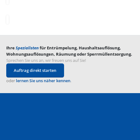
Ihre
Spezialisten
für
Entrümpelung, Haushaltsauflösung,
Wohnungsauflösungen, Räumung oder Sperrmüllentsorgung
.
Sprechen Sie uns an, wir freuen uns auf Sie!
Auftrag direkt starten
oder
lernen Sie uns näher kennen
.
genaue Planung
Ein Umzug will bestens geplant sein. Wir nehmen Ihnen