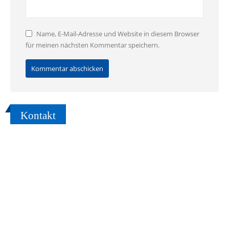
Name, E-Mail-Adresse und Website in diesem Browser
für meinen nächsten Kommentar speichern.
Kontakt
Sie möchten umziehen oder einen Transport organisieren, haben aber
noch keinen vertrauensvollen Partner gefunden?
Sprechen Sie uns an, wir vereinbaren gerne einen Beratungstermin!
TRANSPORTSERVICE ADAM GMBH