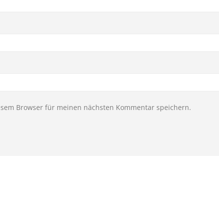
iesem Browser für meinen nächsten Kommentar speichern.
hten umziehen oder einen
TRANSPORTSERVICE ADAM GMBH