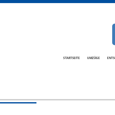
STARTSEITE
UMZÜGE
ENT
atten-gross