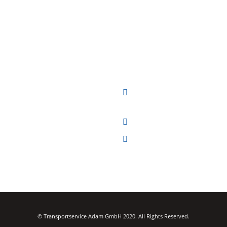
hten umziehen oder einen
TRANSPORTSERVICE ADAM GMBH
rt organisieren, haben aber noch
Adresse:
Hauptstraße 11,
vertrauensvollen Partner
85737 Ismaning
en?
Telefon:
(089) 99686307
n Sie uns an, wir vereinbaren gerne
eratungstermin!
E-Mail:
info@transportservice-
adam.de
© Transportservice Adam GmbH 2020. All Rights Reserved.