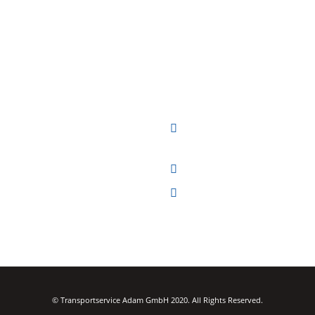
hten umziehen oder einen
TRANSPORTSERVICE ADAM GMBH
rt organisieren, haben aber noch
Adresse:
Hauptstraße 11,
vertrauensvollen Partner
85737 Ismaning
en?
Telefon:
(089) 99686307
n Sie uns an, wir vereinbaren gerne
eratungstermin!
E-Mail:
info@transportservice-
adam.de
© Transportservice Adam GmbH 2020. All Rights Reserved.