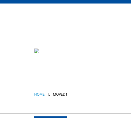
HOME
MOPED1
moped1