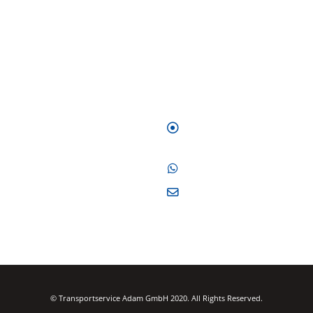
hten umziehen oder einen
TRANSPORTSERVICE ADAM GMBH
rt organisieren, haben aber noch
Adresse:
Hauptstraße 11,
vertrauensvollen Partner
85737 Ismaning
en?
Telefon:
(089) 99686307
n Sie uns an, wir vereinbaren gerne
eratungstermin!
E-Mail:
info@transportservice-
adam.de
© Transportservice Adam GmbH 2020. All Rights Reserved.