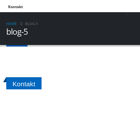
Kontakt
HOME
BLOG-5
blog-5
Kontakt
Sie möchten umziehen oder einen Transport organisieren, haben aber
noch keinen vertrauensvollen Partner gefunden?
Sprechen Sie uns an, wir vereinbaren gerne einen Beratungstermin!